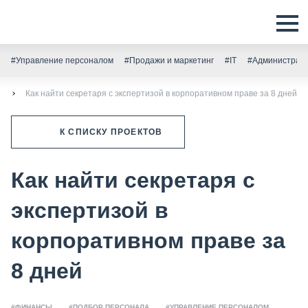
#Управление персоналом
#Продажи и маркетинг
#IT
#Администрати
т
Как найти секретаря с экспертизой в корпоративном праве за 8 дней
К СПИСКУ ПРОЕКТОВ
Как найти секретаря с
экспертизой в
корпоративном праве за
8 дней
#ФИНАНСЫ
#ПОДБОР ПЕРСОНАЛА
#УПРАВЛЕНИЕ ПЕРСОНАЛОМ