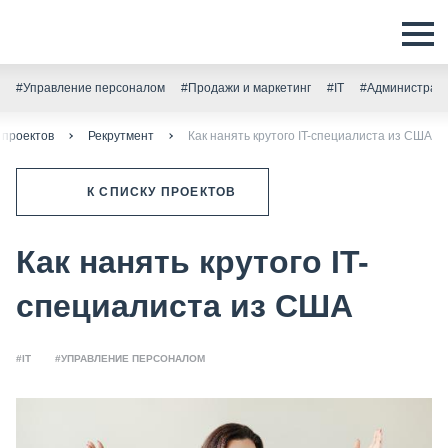
#Управление персоналом
#Продажи и маркетинг
#IT
#Администрати
проектов
Рекрутмент
Как нанять крутого IT-специалиста из США
К СПИСКУ ПРОЕКТОВ
Как нанять крутого IT-
специалиста из США
#IT
#УПРАВЛЕНИЕ ПЕРСОНАЛОМ