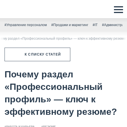
#Управление персоналом
#Продажи и маркетинг
#IT
#Администрати
чему раздел «Профессиональный профиль» — ключ к эффективному резюме
К СПИСКУ СТАТЕЙ
Почему раздел
«Профессиональный
профиль» — ключ к
эффективному резюме?
#РАБОТА И КАРЬЕРА
#РЕЗЮМЕ