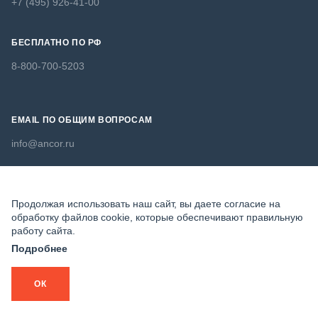
+7 (495) 926-41-00
БЕСПЛАТНО ПО РФ
8-800-700-5203
EMAIL ПО ОБЩИМ ВОПРОСАМ
info@ancor.ru
EMAIL ДЛЯ РЕЗЮМЕ
Продолжая использовать наш сайт, вы даете согласие на
resume@ancor.ru
обработку файлов cookie, которые обеспечивают правильную
работу сайта.
executives@ancor.ru
Подробнее
ОК
© ANCOR 2026