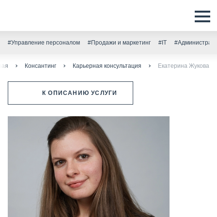
#Управление персоналом
#Продажи и маркетинг
#IT
#Администрати
ная
Консантинг
Карьерная консультация
Екатерина Жукова
К ОПИСАНИЮ УСЛУГИ