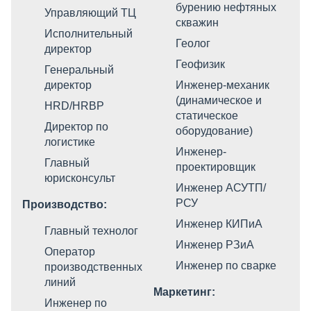
бурению нефтяных
Управляющий ТЦ
скважин
Исполнительный
Геолог
директор
Геофизик
Генеральный
директор
Инженер-механик
(динамическое и
HRD/HRBP
статическое
Директор по
оборудование)
логистике
Инженер-
Главный
проектировщик
юрисконсульт
Инженер АСУТП/
РСУ
Производство:
Инженер КИПиА
Главный технолог
Инженер РЗиА
Оператор
Инженер по сварке
производственных
линий
Маркетинг:
Инженер по