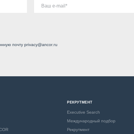
Ваш e-mail
онную почту privacy@ancor.ru
РЕКРУТМЕНТ
Executive Search
Международный подбор
NCOR
Рекрутмент