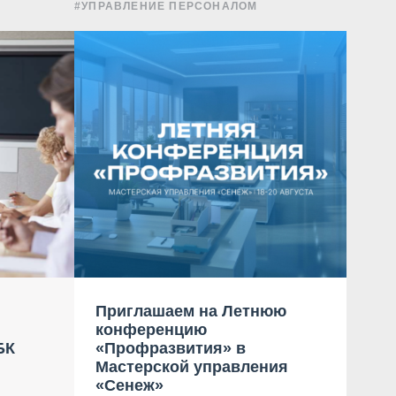
#УПРАВЛЕНИЕ ПЕРСОНАЛОМ
#НАГР
Приглашаем на Летнюю
ANC
конференцию
ком
БК
«Профразвития» в
Ро
Мастерской управления
«Сенеж»
25.0