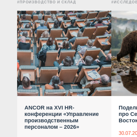
#ПРОИЗВОДСТВО И СКЛАД
#ИССЛЕДО
ANCOR на XVI HR-
Подел
конференции «Управление
про С
производственным
Восток
персоналом – 2026»
30.07.2