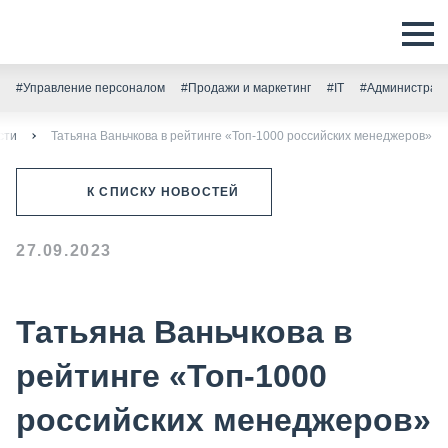
#Управление персоналом
#Продажи и маркетинг
#IT
#Администрати
сти
Татьяна Ваньчкова в рейтинге «Топ-1000 российских менеджеров»
К СПИСКУ НОВОСТЕЙ
27.09.2023
Татьяна Ваньчкова в
рейтинге «Топ-1000
российских менеджеров»