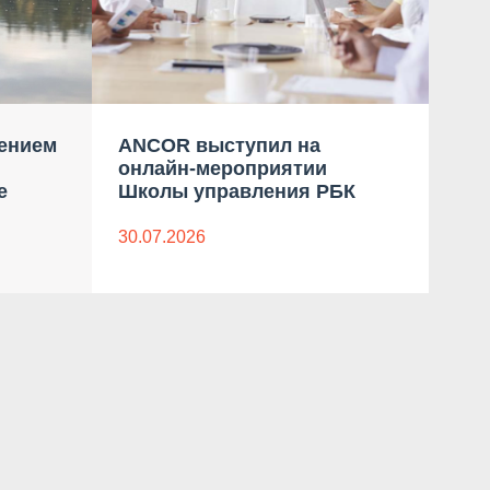
ением
ANCOR выступил на
Пр
онлайн-мероприятии
ко
е
Школы управления РБК
«Пр
Мас
«С
30.07.2026
08.0