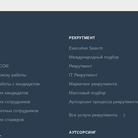
РЕКРУТМЕНТ
Executive Search
Международный подбор
NCOR
Рекрутмент
оиску работы
IT Рекрутмент
боты с кандидатом
Маркетинг рекрутмента
х кандидатов
Массовый подбор
х сотрудников
Аутсорсинг процесса рекрутмент
ктных сотрудников
Все услуги рекрутмента
их стажеров
АУТСОРСИНГ
Г