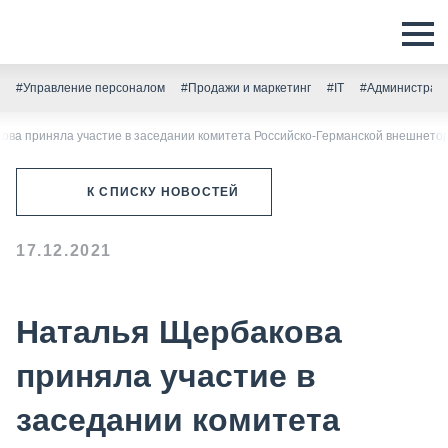
#Управление персоналом
#Продажи и маркетинг
#IT
#Администрати
ова приняла участие в заседании комитета Российско-Германской внешнето
К СПИСКУ НОВОСТЕЙ
17.12.2021
Наталья Щербакова
приняла участие в
заседании комитета