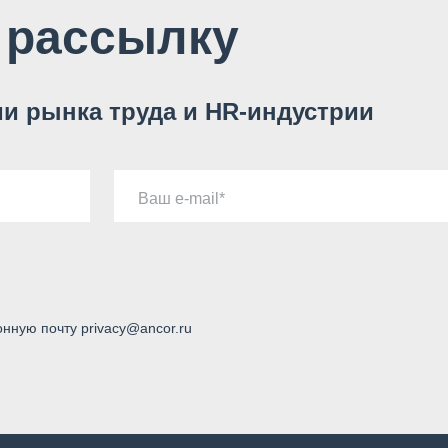
 рассылку
и рынка труда и HR-индустрии
Ваш e-mail
онную почту privacy@ancor.ru