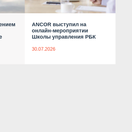
ением
ANCOR выступил на
Пр
онлайн-мероприятии
ко
е
Школы управления РБК
«Пр
Мас
«С
30.07.2026
08.0