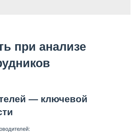
ть при анализе
рудников
телей — ключевой
сти
оводителей: