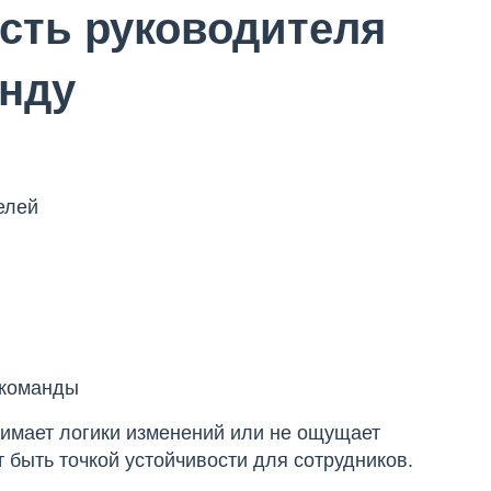
сть руководителя
анду
:
елей
и
 команды
нимает логики изменений или не ощущает
 быть точкой устойчивости для сотрудников.