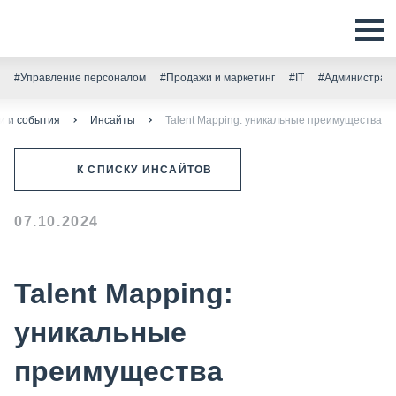
#Управление персоналом
#Продажи и маркетинг
#IT
#Администрати
и и события
Инсайты
Talent Mapping: уникальные преимущества
К СПИСКУ ИНСАЙТОВ
07.10.2024
Talent Mapping:
уникальные
преимущества