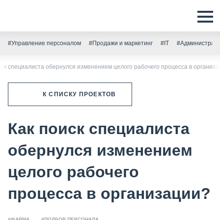
#Управление персоналом
#Продажи и маркетинг
#IT
#Администрати
иск специалиста обернулся изменением целого рабочего процесса в организ
К СПИСКУ ПРОЕКТОВ
Как поиск специалиста
обернулся изменением
целого рабочего
процесса в организации?
#ФАРМА
#ПОДБОР ПЕРСОНАЛА