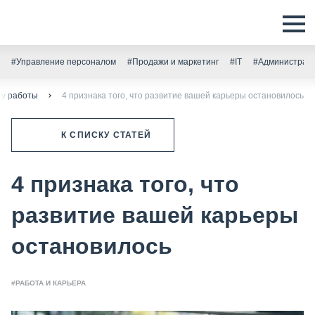
#Управление персоналом
#Продажи и маркетинг
#IT
#Администрати
ку работы
4 признака того, что развитие вашей карьеры остановилось
К СПИСКУ СТАТЕЙ
4 признака того, что
развитие вашей карьеры
остановилось
#РАБОТА И КАРЬЕРА