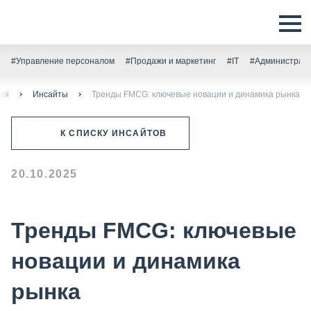
#Управление персоналом
#Продажи и маркетинг
#IT
#Администрати
тия
Инсайты
Тренды FMCG: ключевые новации и динамика рынка
К СПИСКУ ИНСАЙТОВ
20.10.2025
Тренды FMCG: ключевые
новации и динамика
рынка