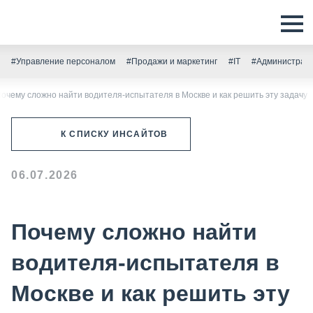
#Управление персоналом
#Продажи и маркетинг
#IT
#Администрати
очему сложно найти водителя-испытателя в Москве и как решить эту задачу
К СПИСКУ ИНСАЙТОВ
06.07.2026
Почему сложно найти
водителя-испытателя в
Москве и как решить эту