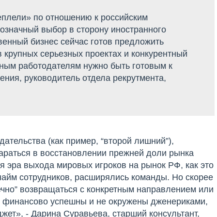
еплели» по отношению к российским
означный выбор в сторону иностранного
венный бизнес сейчас готов предложить
в крупных серьезных проектах и конкурентный
дным работодателям нужно быть готовым к
гения, руководитель отдела рекрутмента,
дательства (как пример, “второй лишний”),
араться в восстановлении прежней доли рынка
я эра выхода мировых игроков на рынок РФ, как это
 найм сотрудников, расширялись команды. Но скорее
ечно” возвращаться с конкретным направлением или
т финансово успешны и не окружены дженериками,
жет», - Дарина Суравьева, старший консультант,