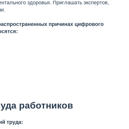
ентального здоровья. Приглашать экспертов,
чи.
 распространенных причинах цифрового
осятся:
руда работников
й труда: