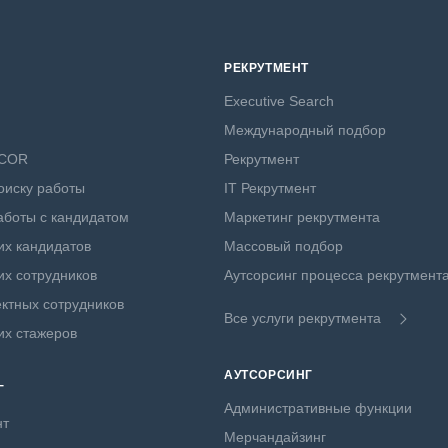
РЕКРУТМЕНТ
Executive Search
Международный подбор
NCOR
Рекрутмент
оиску работы
IT Рекрутмент
боты с кандидатом
Маркетинг рекрутмента
х кандидатов
Массовый подбор
х сотрудников
Аутсорсинг процесса рекрутмент
ктных сотрудников
Все услуги рекрутмента
их стажеров
АУТСОРСИНГ
Г
Административные функции
нт
Мерчандайзинг