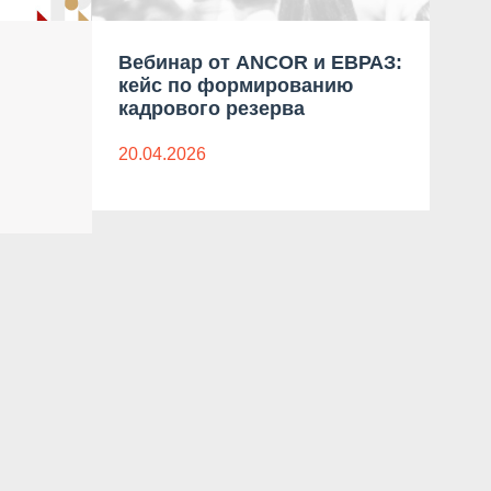
Вебинар от ANCOR и ЕВРАЗ:
Цик
кейс по формированию
лид
кадрового резерва
биз
20.04.2026
15.0