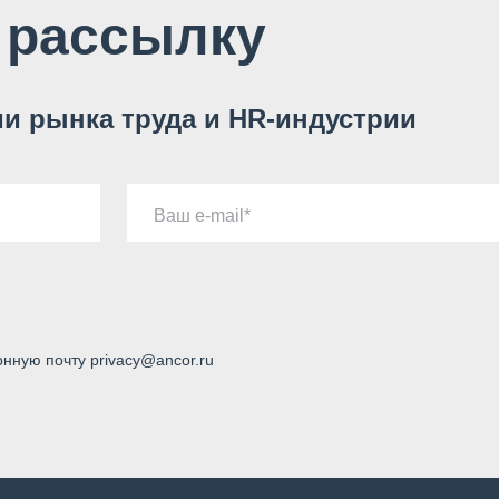
 рассылку
и рынка труда и HR-индустрии
Ваш e-mail
онную почту privacy@ancor.ru