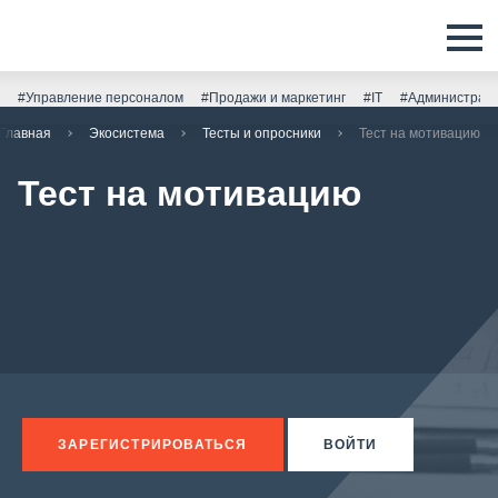
#Управление персоналом
#Продажи и маркетинг
#IT
#Администрати
Главная
Экосистема
Тесты и опросники
Тест на мотивацию
Тест на мотивацию
ЗАРЕГИСТРИРОВАТЬСЯ
ВОЙТИ