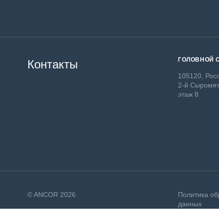
ГОЛОВНОЙ 
Контакты
105120, Росс
2-й Сыромят
этаж 8
© ANCOR 2026
Политика об
данных