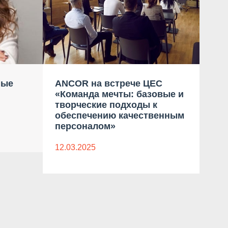
ные
ANCOR на встрече ЦЕС
Пер
«Команда мечты: базовые и
Нов
творческие подходы к
зак
обеспечению качественным
доп
персоналом»
05.0
12.03.2025