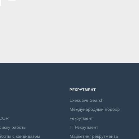
РЕКРУТМЕНТ
Executive Search
Международный подбор
NCOR
Рекрутмент
оиску работы
IT Рекрутмент
боты с кандидатом
Маркетинг рекрутмента