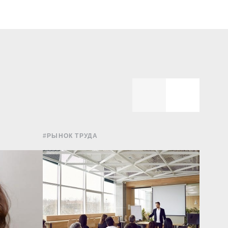
#РЫНОК ТРУДА
#РЫНОК