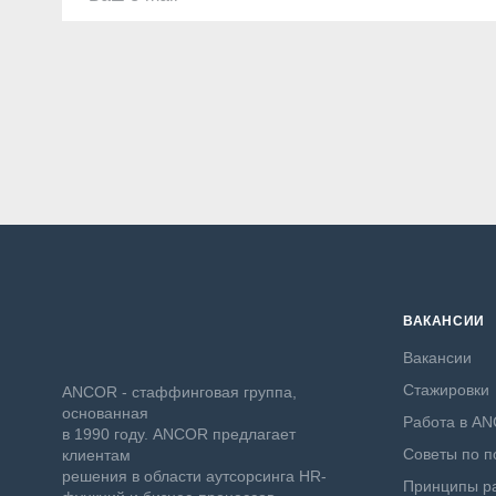
ВАКАНСИИ
Вакансии
Стажировки
ANCOR - стаффинговая группа,
основанная
Работа в A
в 1990 году. ANCOR предлагает
Советы по п
клиентам
решения в области аутсорсинга HR-
Принципы ра