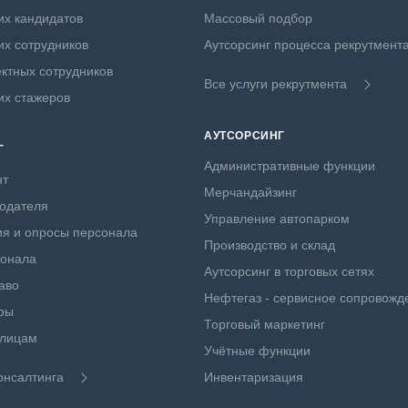
х кандидатов
Массовый подбор
х сотрудников
Аутсорсинг процесса рекрутмент
ктных сотрудников
Все услуги рекрутмента
их стажеров
АУТСОРСИНГ
Г
Административные функции
нт
Мерчандайзинг
одателя
Управление автопарком
я и опросы персонала
Производство и склад
сонала
Аутсорсинг в торговых сетях
аво
Нефтегаз - сервисное сопровожд
ры
Торговый маркетинг
 лицам
Учётные функции
онсалтинга
Инвентаризация