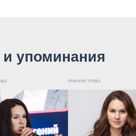
и и упоминания
УДА
#РЫНОК ТРУДА