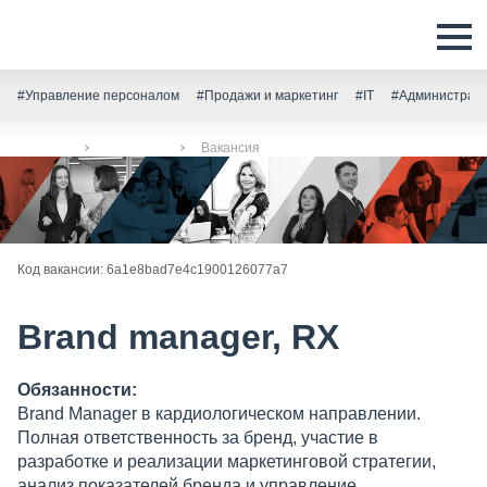
#Управление персоналом
#Продажи и маркетинг
#IT
#Администрати
Главная
Вакансии
Вакансия
Код вакансии: 6a1e8bad7e4c1900126077a7
Brand manager, RX
Обязанности:
Brand Manager в кардиологическом направлении.
Полная ответственность за бренд, участие в
разработке и реализации маркетинговой стратегии,
анализ показателей бренда и управление