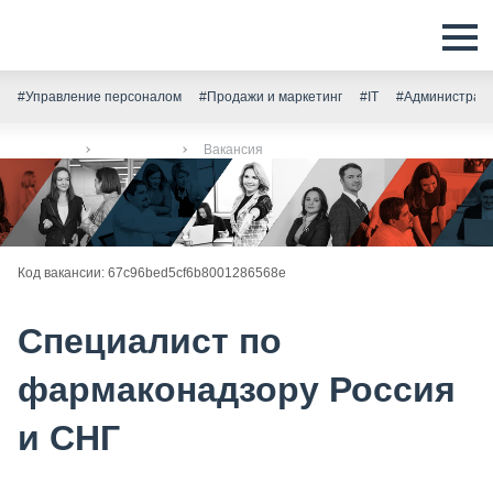
#Управление персоналом
#Продажи и маркетинг
#IT
#Администрати
Главная
Вакансии
Вакансия
Код вакансии: 67c96bed5cf6b8001286568e
Специалист по
фармаконадзору Россия
и СНГ