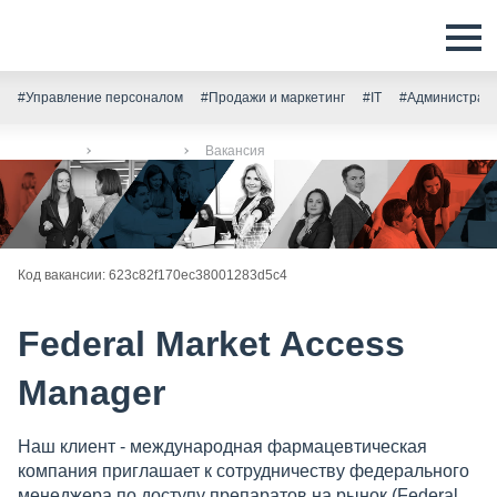
#Управление персоналом
#Продажи и маркетинг
#IT
#Администрати
Главная
Вакансии
Вакансия
Код вакансии: 623c82f170ec38001283d5c4
Federal Market Access
Manager
Наш клиент - международная фармацевтическая
компания приглашает к сотрудничеству федерального
менеджера по доступу препаратов на рынок (Federal