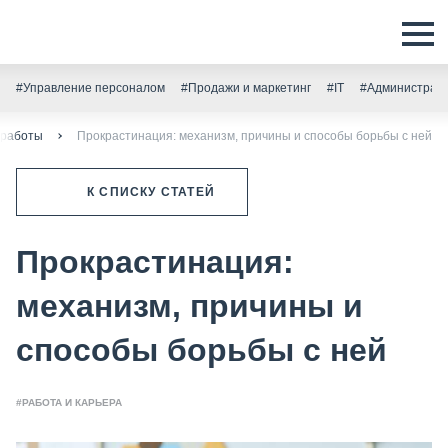
#Управление персоналом
#Продажи и маркетинг
#IT
#Администрати
 работы
Прокрастинация: механизм, причины и способы борьбы с ней
К СПИСКУ СТАТЕЙ
Прокрастинация:
механизм, причины и
способы борьбы с ней
#РАБОТА И КАРЬЕРА