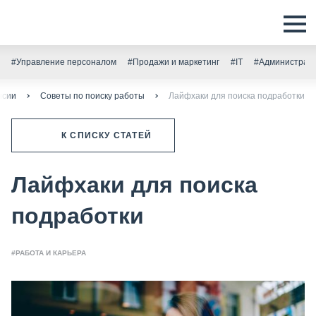
#Управление персоналом
#Продажи и маркетинг
#IT
#Администрати
нсии
Советы по поиску работы
Лайфхаки для поиска подработки
К СПИСКУ СТАТЕЙ
Лайфхаки для поиска
подработки
#РАБОТА И КАРЬЕРА