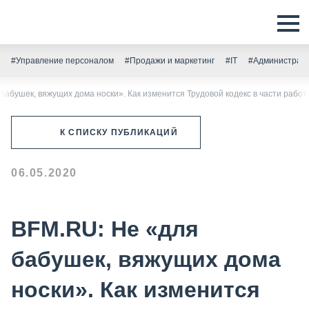
#Управление персоналом
#Продажи и маркетинг
#IT
#Администрати
бабушек, вяжущих дома носки». Как изменится Трудовой кодекс в части работ
К СПИСКУ ПУБЛИКАЦИЙ
06.05.2020
BFM.RU: Не «для
бабушек, вяжущих дома
носки». Как изменится