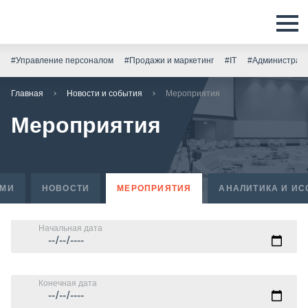
#Управление персоналом
#Продажи и маркетинг
#IT
#Администрати
Главная
Новости и события
Мероприятия
Мероприятия
СМИ
НОВОСТИ
МЕРОПРИЯТИЯ
АНАЛИТИКА И И
Начальная дата
Конечная дата