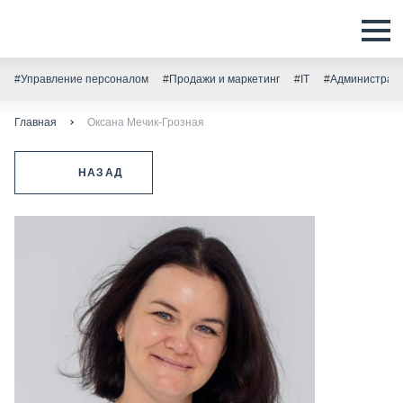
#Управление персоналом
#Продажи и маркетинг
#IT
#Администрати
Главная
Оксана Мечик-Грозная
НАЗАД