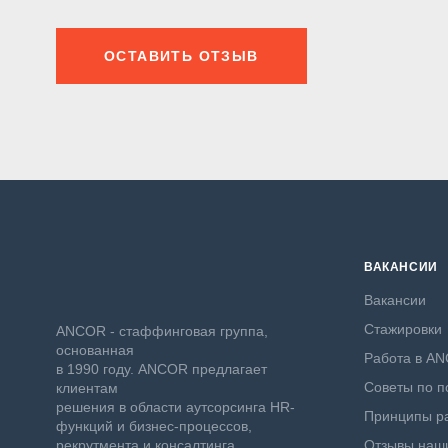
ОСТАВИТЬ ОТЗЫВ
ВАКАНСИИ
Вакансии
Стажировки
ANCOR - стаффинговая группа,
основанная
Работа в A
в 1990 году. ANCOR предлагает
Советы по п
клиентам
решения в области аутсорсинга HR-
Принципы ра
функций и бизнес-процессов,
рекрутмента и консалтинга.
Отзывы наши