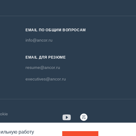
EMAIL ПО ОБЩИМ ВОПРОСАМ
info@ancor.ru
EMAIL ДЛЯ РЕЗЮМЕ
resume@ancor.ru
executives@ancor.ru
okie
вильную работу