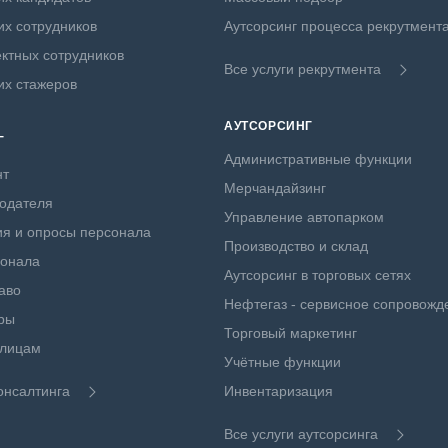
х сотрудников
Аутсорсинг процесса рекрутмент
ктных сотрудников
Все услуги рекрутмента
их стажеров
АУТСОРСИНГ
Г
Административные функции
нт
Мерчандайзинг
одателя
Управление автопарком
я и опросы персонала
Производство и склад
сонала
Аутсорсинг в торговых сетях
аво
Нефтегаз - сервисное сопровожд
ры
Торговый маркетинг
 лицам
Учётные функции
онсалтинга
Инвентаризация
Все услуги аутсорсинга