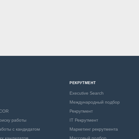
РЕКРУТМЕНТ
Executive Search
Международный подбор
NCOR
Рекрутмент
оиску работы
IT Рекрутмент
боты с кандидатом
Маркетинг рекрутмента
х кандидатов
Массовый подбор