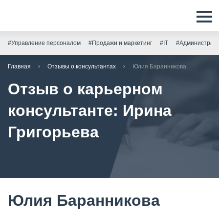
#Управление персоналом
#Продажи и маркетинг
#IT
#Администрати
Главная
Отзывы о консультантах
Юлия Баранникова
Отзыв о карьерном
консультанте: Ирина
Григорьева
Юлия Баранникова