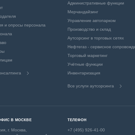
Административные функции
нт
Мерчандайзинг
одателя
Управление автопарком
я и опросы персонала
Производство и склад
сонала
Аутсорсинг в торговых сетях
аво
Нефтегаз - сервисное сопровожд
ры
Торговый маркетинг
 лицам
Учётные функции
онсалтинга
Инвентаризация
Все услуги аутсорсинга
ОФИС В МОСКВЕ
ТЕЛЕФОН
ия, г. Москва,
+7 (495) 926-41-00