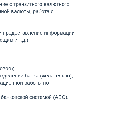
ние с транзитного валютного
нной валюты, работа с
 и предоставление информации
щим и т.д.);
овое);
азделении банка (желательно);
рационной работы по
банковской системой (АБС),