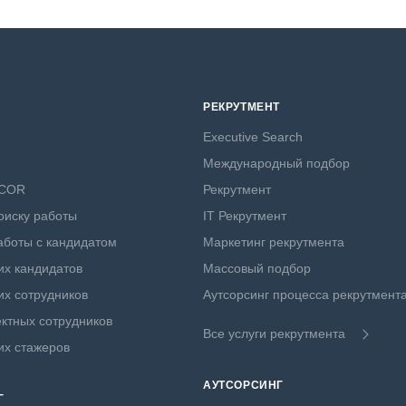
РЕКРУТМЕНТ
Executive Search
Международный подбор
NCOR
Рекрутмент
оиску работы
IT Рекрутмент
боты с кандидатом
Маркетинг рекрутмента
х кандидатов
Массовый подбор
х сотрудников
Аутсорсинг процесса рекрутмент
ктных сотрудников
Все услуги рекрутмента
их стажеров
АУТСОРСИНГ
Г