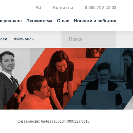
RU
Контакты
8 800 700-52-03
персонала
Экосистема
О нас
Новости и события
клад
#Финансы
Код вакансии: 6a4e1aa00164780012af8b10