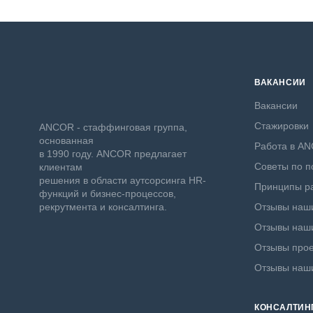
ВАКАНСИИ
Вакансии
Стажировки
ANCOR - стаффинговая группа,
основанная
Работа в A
в 1990 году. ANCOR предлагает
Советы по п
клиентам
решения в области аутсорсинга HR-
Принципы ра
функций и бизнес-процессов,
рекрутмента и консалтинга.
Отзывы наши
Отзывы наши
Отзывы прое
Отзывы наш
КОНСАЛТИН