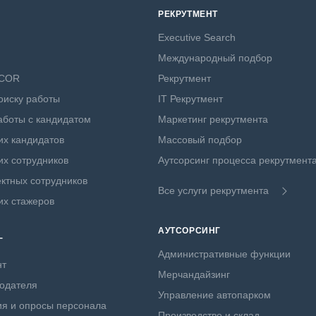
РЕКРУТМЕНТ
Executive Search
Международный подбор
NCOR
Рекрутмент
оиску работы
IT Рекрутмент
боты с кандидатом
Маркетинг рекрутмента
х кандидатов
Массовый подбор
х сотрудников
Аутсорсинг процесса рекрутмент
ктных сотрудников
Все услуги рекрутмента
их стажеров
АУТСОРСИНГ
Г
Административные функции
нт
Мерчандайзинг
одателя
Управление автопарком
я и опросы персонала
Производство и склад