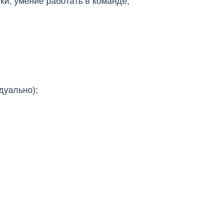
и, умение работать в команде,
дуально);