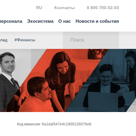
RU
Контакты
8 800 700-52-03
персонала
Экосистема
О нас
Новости и события
клад
#Финансы
Код вакансии: 6a1daf347e4c1900126076e6