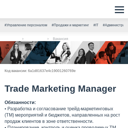
#Управление персоналом
#Продажи и маркетинг
#IT
#Администрати
Главная
Вакансии
Вакансия
Код вакансии: 6a1d81637e4c19001260769e
Trade Marketing Manager
Обязанности:
• Разработка и согласование трейд-маркетинговых
(ТМ) мероприятий и бюджетов, направленных на рост
продаж клиентов в зоне ответственности.
• Планирование, контроль и оценка проводимых ТМ