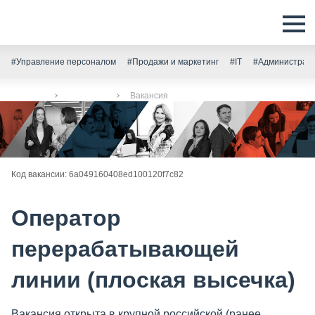
#Управление персоналом
#Продажи и маркетинг
#IT
#Администрати
Главная
Вакансии
Вакансия
Код вакансии: 6a049160408ed100120f7c82
Оператор
перерабатывающей
линии (плоская высечка)
Вакансия открыта в крупной российской (ранее