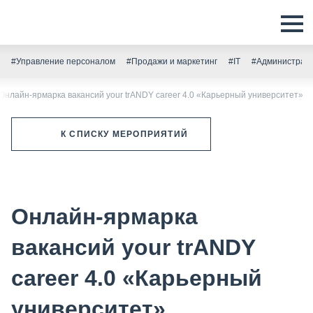
#Управление персоналом
#Продажи и маркетинг
#IT
#Администрати
Онлайн-ярмарка вакансий your trANDY career 4.0 «Карьерный университет»
К СПИСКУ МЕРОПРИЯТИЙ
Онлайн-ярмарка
вакансий your trANDY
career 4.0 «Карьерный
университет»